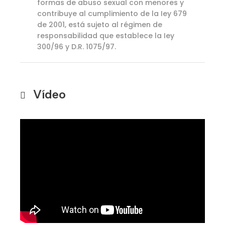
formas de abuso sexual con menores y
contribuye al cumplimiento de la Iey 679
de 2001, está sujeto al régimen de
responsabilidad que establece la Iey
300/96 y D.R. 1075/97.
Vídeo