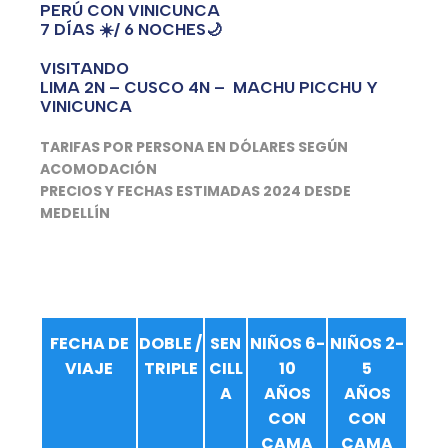
PERÚ CON VINICUNCA
7 DÍAS ☀️/ 6 NOCHES🌙
VISITANDO
LIMA 2N – CUSCO 4N – MACHU PICCHU Y
VINICUNCA
TARIFAS POR PERSONA EN DÓLARES SEGÚN
ACOMODACIÓN
PRECIOS Y FECHAS ESTIMADAS 2024 DESDE
MEDELLÍN
FECHA DE
DOBLE /
SEN
NIÑOS 6-
NIÑOS 2-
VIAJE
TRIPLE
CILL
10
5
A
AÑOS
AÑOS
CON
CON
CAMA
CAMA