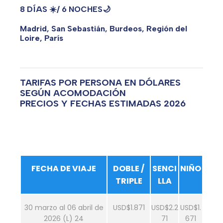
8 DÍAS
☀️
/
6 NOCHES
🌙
Madrid, San Sebastián, Burdeos, Región del
Loire, París
TARIFAS POR PERSONA EN DÓLARES
SEGÚN ACOMODACIÓN
PRECIOS Y FECHAS ESTIMADAS 2026
FECHA DE VIAJE
DOBLE /
SENCI
NIÑO
TRIPLE
LLA
30 marzo al 06 abril de
USD$1.871
USD$2.2
USD$1.
2026 (L) 24
71
671