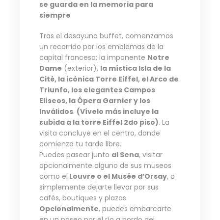
se guarda en la memoria para
siempre
Tras el desayuno buffet, comenzamos
un recorrido por los emblemas de la
capital francesa; la imponente
Notre
Dame
(exterior),
la mística Isla de la
Cité, la icónica Torre Eiffel, el Arco de
Triunfo, los elegantes Campos
Elíseos, la Ópera Garnier y los
Inválidos
.
(Vívelo más incluye la
subida a la torre Eiffel 2do piso)
. La
visita concluye en el centro, donde
comienza tu tarde libre.
Puedes pasear junto
al Sena
, visitar
opcionalmente alguno de sus museos
como el
Louvre o el Musée d’Orsay
, o
simplemente dejarte llevar por sus
cafés, boutiques y plazas.
Opcionalmente
, puedes embarcarte
en un paseo por el río a bordo del