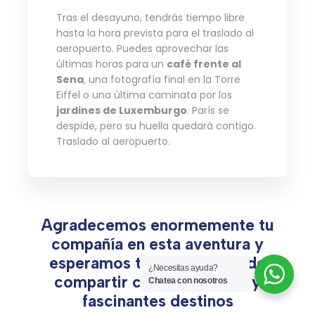
Tras el desayuno, tendrás tiempo libre
hasta la hora prevista para el traslado al
aeropuerto. Puedes aprovechar las
últimas horas para un
café frente al
Sena
, una fotografía final en la Torre
Eiffel o una última caminata por los
jardines de Luxemburgo
. París se
despide, pero su huella quedará contigo.
Traslado al aeropuerto.
Agradecemos enormemente tu
compañía en esta aventura y
esperamos tener el placer de
¿Necesitas ayuda?
compartir contigo nuevos y
Chatea con nosotros
fascinantes destinos